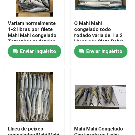
Variam normalmente
O Mahi Mahi
1-2 libras por filete
congelado todo
Mahi Mahi congelado
rodado varia de 1 a 2
Tamanhos redondos
libras por filete Peixe
inteiros 60g 80g
congelado adequado
Enviar inquérito
Enviar inquérito
Produto de frutos do
para a indústria
mar Ideal para
alimentar e
restaurantes e varejo
restaurante
Para casa
Produtos
Línea de peixes
Mahi Mahi Congelado
Vídeos
congelados Mahi Mahi,
Capturado na Linha