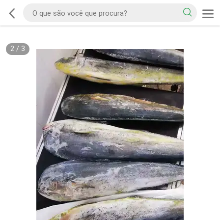
2
/
3