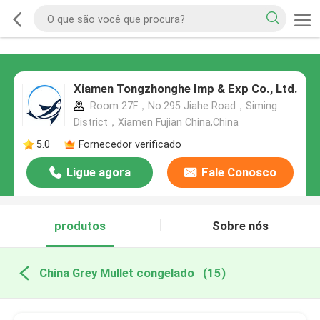
Xiamen Tongzhonghe Imp & Exp Co., Ltd.
Room 27F，No.295 Jiahe Road，Siming
District，Xiamen Fujian China,China
5.0
Fornecedor verificado
Ligue agora
Fale Conosco
produtos
Sobre nós
China Grey Mullet congelado
(15)