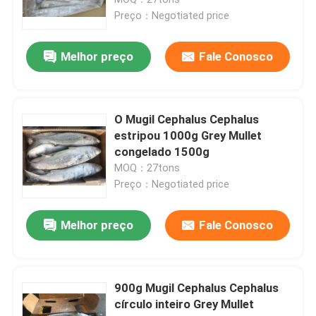
Preço：Negotiated price
Frutos do mar congelados
Melhor preço
Fale Conosco
Calvário congelado
O Mugil Cephalus Cephalus
Cavala Congelada
estripou 1000g Grey Mullet
congelado 1500g
MOQ：27tons
Sardinhas congeladas
Preço：Negotiated price
Sauro pacífico congelado
Melhor preço
Fale Conosco
Atum de Skipjack congelado
900g Mugil Cephalus Cephalus
círculo inteiro Grey Mullet
Peixes congelados do bonito