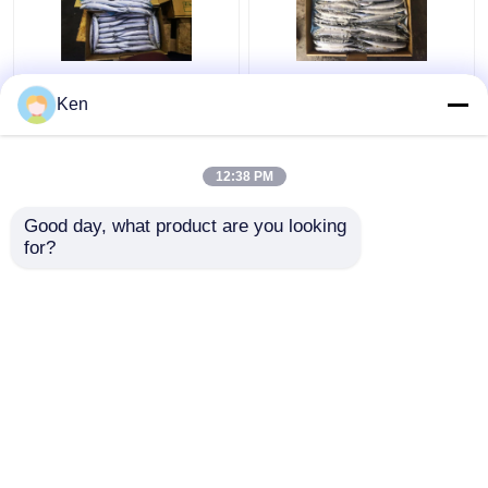
Elevação - sauro
Sauro pacífico
Ken
pacífico congelado
congelado #4
proteína
12:38 PM
Melhor preço
Melhor preço
Good day, what product are you looking 
for?
Fale Conosco
Fale Conosco
Veja mais
Casa
Mapa do Site
Fale Conosco
Desktop Site
Mapa do Site
Política de Privacidade