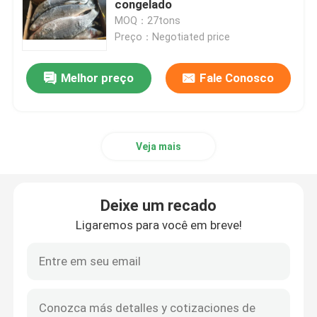
congelado
MOQ：27tons
Mahi congelado Mahi
Preço：Negotiated price
Melhor preço
Fale Conosco
Atum de atum amarelo congelado
Isca de pesca congelada
Veja mais
Espadim congelado
Deixe um recado
Grey Mullet congelado
Ligaremos para você em breve!