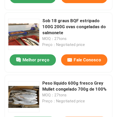
Sob 18 graus BQF estripado
100G 200G ovas congeladas do
salmonete
MOQ：27tons
Preço：Negotiated price
Melhor preço
Fale Conosco
Peso líquido 600g fresco Grey
Mullet congelado 700g de 100%
MOQ：27tons
Preço：Negotiated price