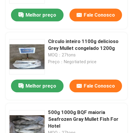
Melhor preço
Fale Conosco
Sobre nós
Visita à fábrica
Círculo inteiro 1100g delicioso
Grey Mullet congelado 1200g
Controle de qualidade
MOQ：27tons
Preço：Negotiated price
Contacte-nos
Melhor preço
Fale Conosco
Notícias
Casos
500g 1000g BQF maioria
Seafrozen Gray Mullet Fish For
Hotel
Solicite um orçamento
MOQ：27tons