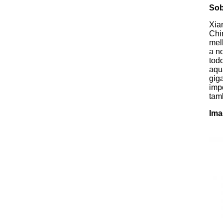
Sob
Xia
Chi
mel
a n
tod
aqu
gig
imp
tam
Ima