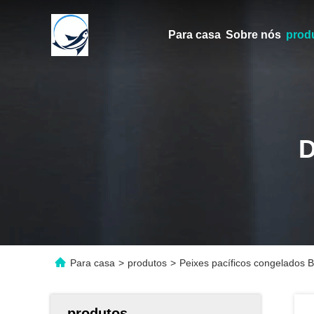
Para casa
Sobre nós
prod
Para casa
>
produtos
>
Peixes pacíficos congelados 
produtos