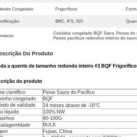
étodo Congelado:
Frigoríficos
Form
rtificação:
BRC, IFS, ISO
Quant
Cololabis congelado BQF Saira
, 
Peixes do 
estacar:
Peixes pacíficos redondos inteiros do saur
escrição Do Produto
da a quente de tamanho redondo inteiro #3 BQF Frigorífico 
crição do produto
e científico
Peixe Saury do Pacífico
inho congelado
BQF
íodo de validade
24 meses abaixo de -18
°C
o líquido
100% NW
manhos
90-100G
BULK
balagem
Idade
gem
Fujian, China