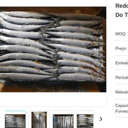
Redo
Do 
MOQ:
Preço:
Embal
Períod
Métod
Capac
Fornec