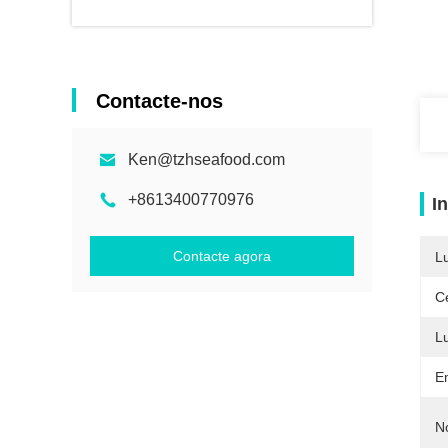
Contacte-nos
Ken@tzhseafood.com
+8613400770976
I
Contacte agora
L
Ce
L
E
N