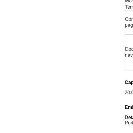
MO
Tem
Con
pag
Doc
nav
Cap
20.
Emb
Det
Por