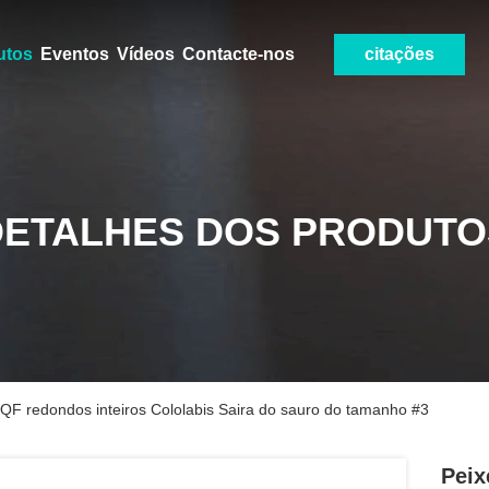
utos
Eventos
Vídeos
Contacte-nos
citações
DETALHES DOS PRODUTO
BQF redondos inteiros Cololabis Saira do sauro do tamanho #3
Peix