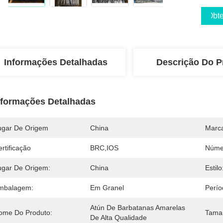
Obte
Informações Detalhadas
Descrição Do P
nformações Detalhadas
ugar De Origem
China
Marc
rtificação
BRC,IOS
Núme
ugar De Origem:
China
Estilo
mbalagem:
Em Granel
Perío
Atún De Barbatanas Amarelas 
ome Do Produto:
Tama
De Alta Qualidade