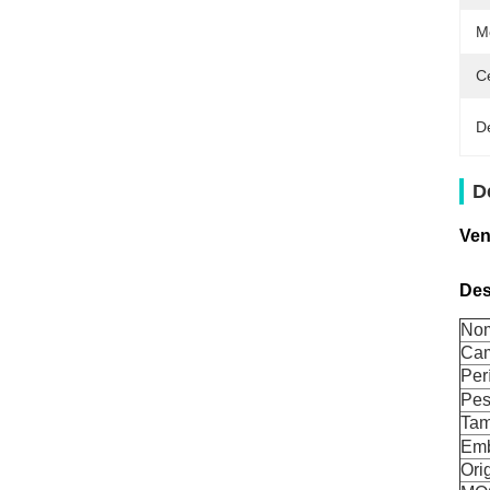
M
Ce
D
D
Ven
Des
Nom
Cam
Per
Pes
Ta
Em
Ori