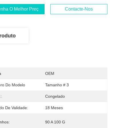
nha O Melhor Preço
Contacte-Nos
roduto
a
OEM
ro Do Modelo
Tamanho # 3
::
Congelado
do De Validade:
18 Meses
nhos:
90 A 100 G