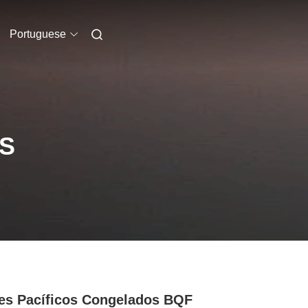
Portuguese
S
es Pacíficos Congelados BQF