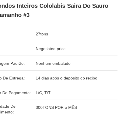
ndos Inteiros Cololabis Saira Do Sauro
Tamanho #3
27tons
Negotiated price
agem Padrão:
Nenhum embalado
o De Entrega:
14 dias após o depósito do recibo
o De Pagamento:
L/C, T/T
idade De
300TONS POR o MÊS
imento: