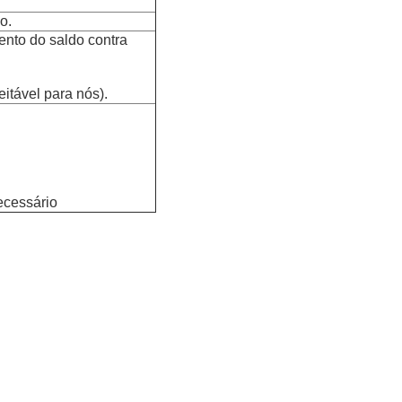
o.
nto do saldo contra
eitável para nós).
ecessário