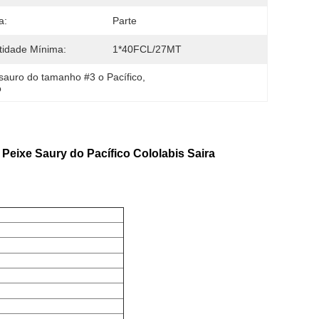
a:
Parte
idade Mínima:
1*40FCL/27MT
sauro do tamanho #3 o Pacífico
, 
o
Peixe Saury do Pacífico Cololabis Saira