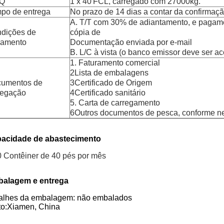
Q
1 x 40'FCL, carregado com 27000kg.
po de entrega
No prazo de 14 dias a contar da confirmaçã
A. T/T com 30% de adiantamento, e pagame
dições de
cópia de
amento
Documentação enviada por e-mail
B. L/C à vista (o banco emissor deve ser ac
1. Faturamento comercial
2Lista de embalagens
umentos de
3Certificado de Origem
egação
4Certificado sanitário
5. Carta de carregamento
6Outros documentos de pesca, conforme n
acidade de abastecimento
0 Contêiner de 40 pés por mês
alagem e entrega
alhes da embalagem: não embalados
to:Xiamen, China