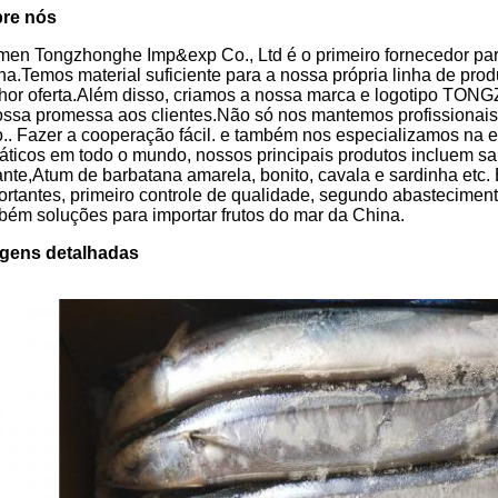
re nós
men Tongzhonghe Imp&exp Co., Ltd é o primeiro fornecedor para
na.Temos material suficiente para a nossa própria linha de pro
hor oferta.Além disso, criamos a nossa marca e logotipo T
ossa promessa aos clientes.Não só nos mantemos profissionai
o.. Fazer a cooperação fácil. e também nos especializamos na e
áticos em todo o mundo, nossos principais produtos incluem saury
ante,Atum de barbatana amarela, bonito, cavala e sardinha etc.
ortantes, primeiro controle de qualidade, segundo abastecimen
bém soluções para importar frutos do mar da China.
gens detalhadas