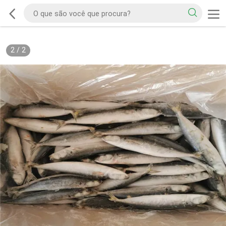
2
/
2