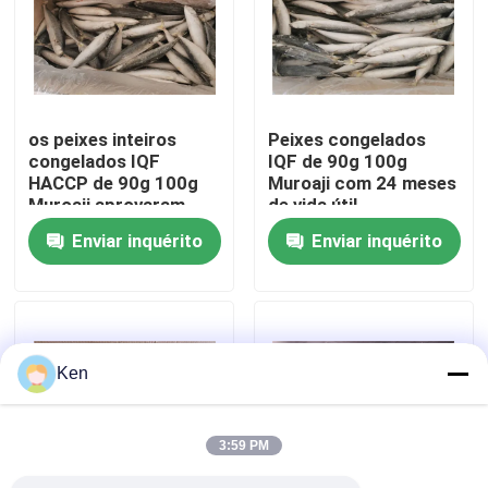
Sobre nós
Visita à fábrica
os peixes inteiros
Peixes congelados
congelados IQF
IQF de 90g 100g
HACCP de 90g 100g
Muroaji com 24 meses
Controle de qualidade
Muroaji aprovaram
de vida útil
Enviar inquérito
Enviar inquérito
Contacte-nos
Notícias
Ken
Casos
3:59 PM
Solicite um orçamento